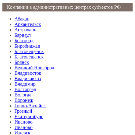
Компании в административных центрах субъектов РФ
Абакан
Архангельск
Астрахань
Барнаул
Белгород
Биробиджан
Благовещенск
Благовещенск
Брянск
Великий Новгород
Владивосток
Владикавказ
Владимир
Волгоград
Вологда
Воронеж
Горно-Алтайск
Грозный
Екатеринбург
Иваново
Иваново
Ижевск