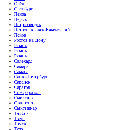
Орёл
Оренбург
Пенза
Пермь
Петрозаводск
Петропавловск-Камчатский
Псков
Ростов-на-Дону
Рязань
Рязань
Рязань
Салехард
Самара
Самара
Санкт-Петербург
Саранск
Саратов
Симферополь
Смоленск
Ставрополь
Сыктывкар
Тамбов
Тверь
Томск
Тула