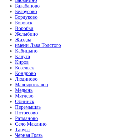
Бабынино
Балабаново
Белоусово
Бордуково
Боровск
Воробьи
Желыбино
Жиздра
имени Льва Толстого
Кабицыно
Калуга
Киров
Козельск
Кондрово
Людиново
Малоярославец
Медынь
Мятлево
Обнинск
Перемышль
Потресово
Ратманово
Село Маклино
Таруса
Чёрная Грязь