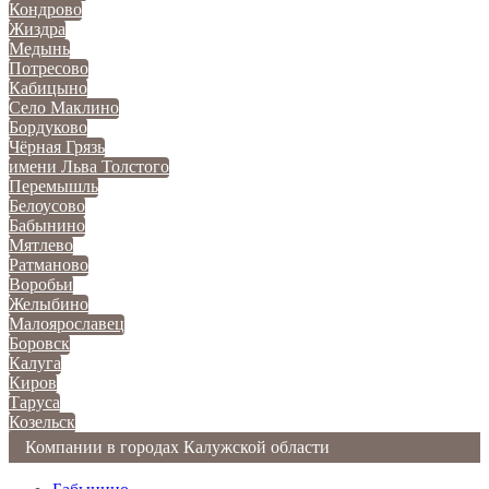
Кондрово
Жиздра
Медынь
Потресово
Кабицыно
Село Маклино
Бордуково
Чёрная Грязь
имени Льва Толстого
Перемышль
Белоусово
Бабынино
Мятлево
Ратманово
Воробьи
Желыбино
Малоярославец
Боровск
Калуга
Киров
Таруса
Козельск
Компании в городах Калужской области