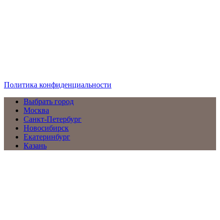
компаний
© 2018–2025 – Более 22 000 Компаний в РФ
Компании в городах России
Реклама на сайте
Перепечатка материалов разрешена только с указанием
первоисточника
Политика конфиденциальности
Выбрать город
Москва
Санкт-Петербург
Новосибирск
Екатеринбург
Казань