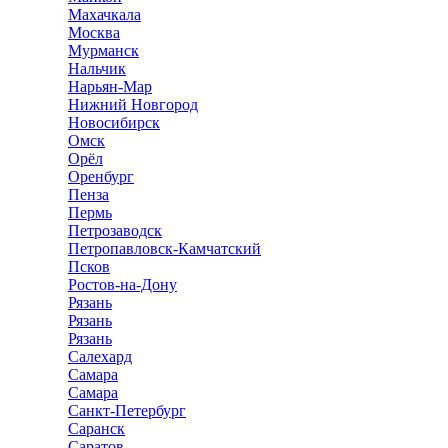
Махачкала
Москва
Мурманск
Нальчик
Нарьян-Мар
Нижний Новгород
Новосибирск
Омск
Орёл
Оренбург
Пенза
Пермь
Петрозаводск
Петропавловск-Камчатский
Псков
Ростов-на-Дону
Рязань
Рязань
Рязань
Салехард
Самара
Самара
Санкт-Петербург
Саранск
Саратов