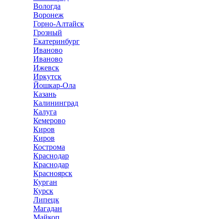
Вологда
Воронеж
Горно-Алтайск
Грозный
Екатеринбург
Иваново
Иваново
Ижевск
Иркутск
Йошкар-Ола
Казань
Калининград
Калуга
Кемерово
Киров
Киров
Кострома
Краснодар
Краснодар
Красноярск
Курган
Курск
Липецк
Магадан
Майкоп