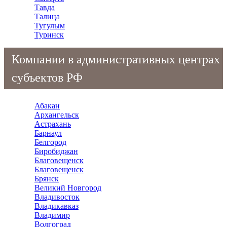
Тавда
Талица
Тугулым
Туринск
Компании в административных центрах
субъектов РФ
Абакан
Архангельск
Астрахань
Барнаул
Белгород
Биробиджан
Благовещенск
Благовещенск
Брянск
Великий Новгород
Владивосток
Владикавказ
Владимир
Волгоград