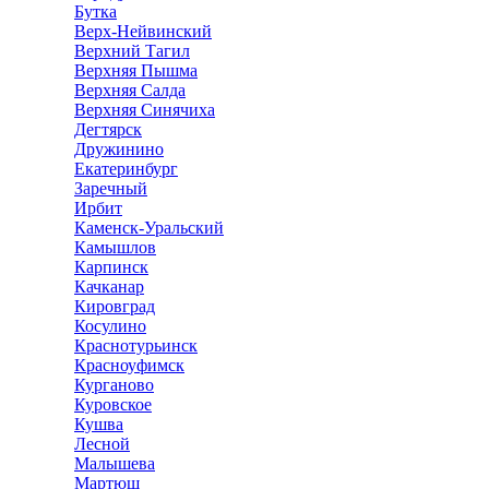
Бутка
Верх-Нейвинский
Верхний Тагил
Верхняя Пышма
Верхняя Салда
Верхняя Синячиха
Дегтярск
Дружинино
Екатеринбург
Заречный
Ирбит
Каменск-Уральский
Камышлов
Карпинск
Качканар
Кировград
Косулино
Краснотурьинск
Красноуфимск
Курганово
Куровское
Кушва
Лесной
Малышева
Мартюш