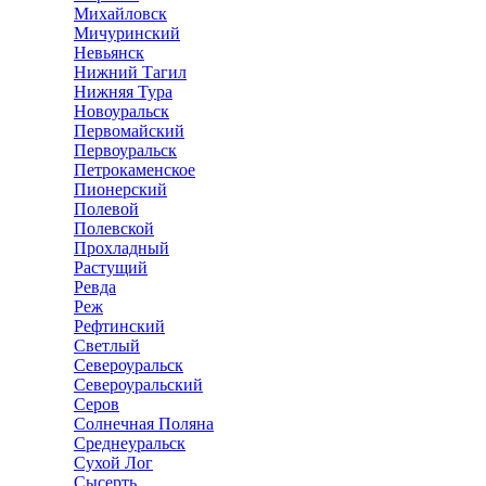
Михайловск
Мичуринский
Невьянск
Нижний Тагил
Нижняя Тура
Новоуральск
Первомайский
Первоуральск
Петрокаменское
Пионерский
Полевой
Полевской
Прохладный
Растущий
Ревда
Реж
Рефтинский
Светлый
Североуральск
Североуральский
Серов
Солнечная Поляна
Среднеуральск
Сухой Лог
Сысерть