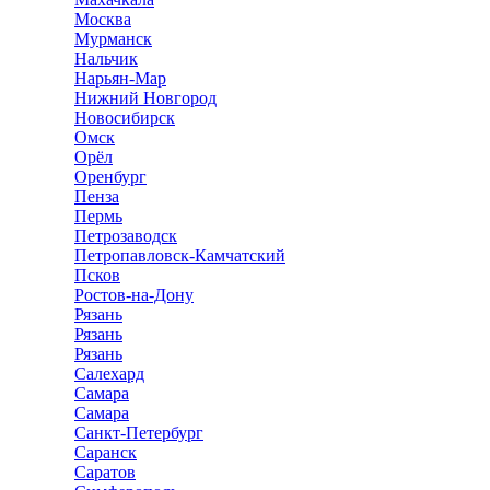
Москва
Мурманск
Нальчик
Нарьян-Мар
Нижний Новгород
Новосибирск
Омск
Орёл
Оренбург
Пенза
Пермь
Петрозаводск
Петропавловск-Камчатский
Псков
Ростов-на-Дону
Рязань
Рязань
Рязань
Салехард
Самара
Самара
Санкт-Петербург
Саранск
Саратов