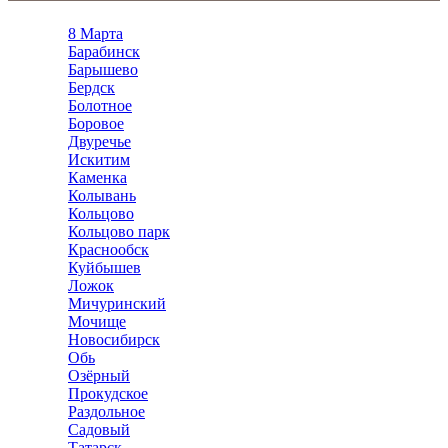
8 Марта
Барабинск
Барышево
Бердск
Болотное
Боровое
Двуречье
Искитим
Каменка
Колывань
Кольцово
Кольцово парк
Краснообск
Куйбышев
Ложок
Мичуринский
Мочище
Новосибирск
Обь
Озёрный
Прокудское
Раздольное
Садовый
Татарск