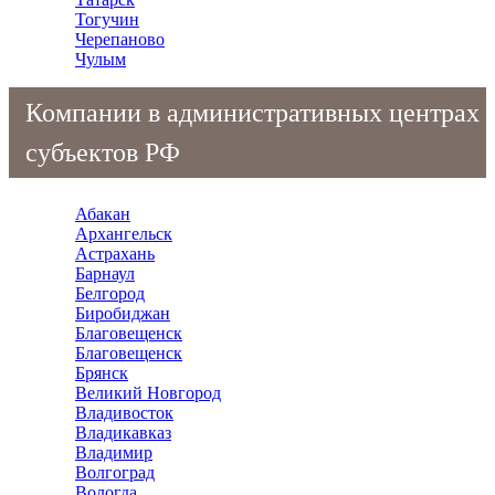
Тогучин
Черепаново
Чулым
Компании в административных центрах
субъектов РФ
Абакан
Архангельск
Астрахань
Барнаул
Белгород
Биробиджан
Благовещенск
Благовещенск
Брянск
Великий Новгород
Владивосток
Владикавказ
Владимир
Волгоград
Вологда