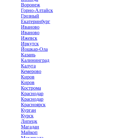
Воронеж
Горно-Алтайск
Грозный
Екатеринбург
Иваново
Иваново
Ижевск
Иркутск
Йошкар-Ола
Казань
Калининград
Калуга
Кемерово
Киров
Киров
Кострома
Краснодар
Краснодар
Красноярск
Курган
Курск
Липецк
Магадан
Майкоп
Махачкала