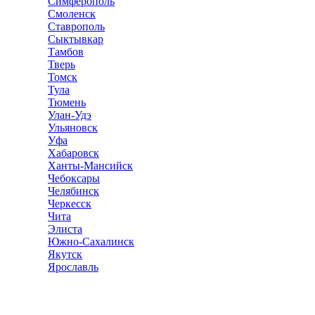
Симферополь
Смоленск
Ставрополь
Сыктывкар
Тамбов
Тверь
Томск
Тула
Тюмень
Улан-Удэ
Ульяновск
Уфа
Хабаровск
Ханты-Мансийск
Чебоксары
Челябинск
Черкесск
Чита
Элиста
Южно-Сахалинск
Якутск
Ярославль
Ремонт квартир
Справочник