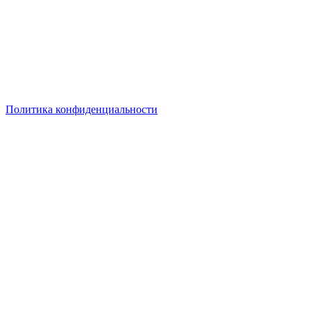
компаний
© 2018–2025 – Более 22 000 Компаний в РФ
Компании в городах России
Реклама на сайте
Перепечатка материалов разрешена только с указанием
первоисточника
Политика конфиденциальности