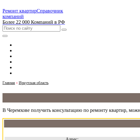
Ремонт квартир
Справочник
компаний
Более 22 000 Компаний в РФ
Выбрать город
Москва
Санкт-Петербург
Новосибирск
Екатеринбург
Казань
Главная
»
Иркутская область
В Черемхове получить консультацию по ремонту квартир, можн
Адрес: