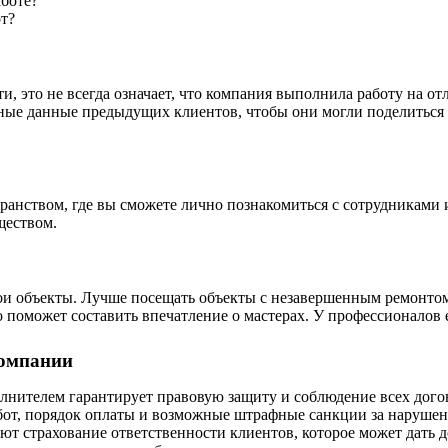
аботе?
т?
, это не всегда означает, что компания выполнила работу на от
ктные данные предыдущих клиентов, чтобы они могли поделитьс
анством, где вы сможете лично познакомиться с сотрудниками 
ществом.
ои объекты. Лучше посещать
объекты
с незавершенным ремонтом.
 поможет составить впечатление о мастерах. У профессионалов 
компании
лнителем гарантирует правовую защиту и соблюдение всех дого
бот, порядок оплаты и возможные штрафные санкции за нарушен
ают страхование ответственности клиентов, которое может дать