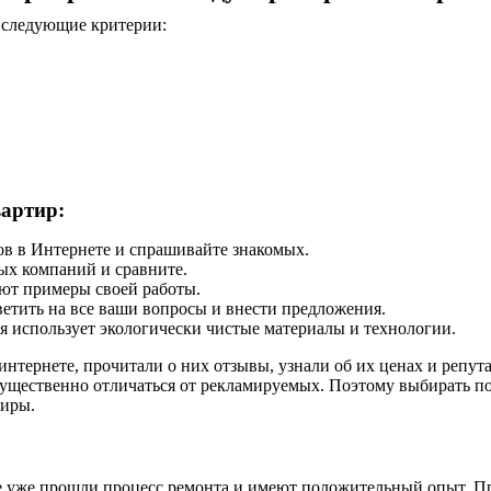
 следующие критерии:
артир:
ов в Интернете и спрашивайте знакомых.
ых компаний и сравните.
ют примеры своей работы.
етить на все ваши вопросы и внести предложения.
я использует экологически чистые материалы и технологии.
тернете, прочитали о них отзывы, узнали об их ценах и репутац
 существенно отличаться от рекламируемых. Поэтому выбирать 
тиры
.
ые уже прошли процесс ремонта и имеют положительный опыт. П