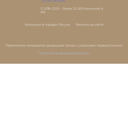
КОМПАНИЙ
© 2018–2025 – Более 22 000 Компаний в
РФ
Компании в городах России
Реклама на сайте
Перепечатка материалов разрешена только с указанием первоисточника
Политика конфиденциальности