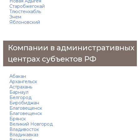
Новая Адыгея
Старобжегокай
Тлюстенхабль
Энем
Яблоновский
Компании в административных
центрах субъектов РФ
Абакан
Архангельск
Астрахань
Барнаул
Белгород
Биробиджан
Благовещенск
Благовещенск
Брянск
Великий Новгород
Владивосток
Владикавказ