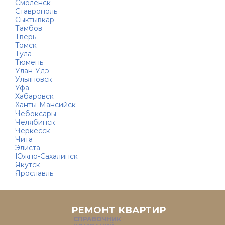
Смоленск
Ставрополь
Сыктывкар
Тамбов
Тверь
Томск
Тула
Тюмень
Улан-Удэ
Ульяновск
Уфа
Хабаровск
Ханты-Мансийск
Чебоксары
Челябинск
Черкесск
Чита
Элиста
Южно-Сахалинск
Якутск
Ярославль
РЕМОНТ КВАРТИР
СПРАВОЧНИК