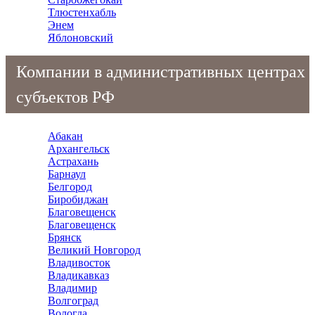
Тлюстенхабль
Энем
Яблоновский
Компании в административных центрах
субъектов РФ
Абакан
Архангельск
Астрахань
Барнаул
Белгород
Биробиджан
Благовещенск
Благовещенск
Брянск
Великий Новгород
Владивосток
Владикавказ
Владимир
Волгоград
Вологда