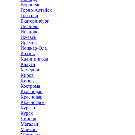
Воронеж
Горно-Алтайск
Грозный
Екатеринбург
Иваново
Иваново
Ижевск
Иркутск
Йошкар-Ола
Казань
Калининград
Калуга
Кемерово
Киров
Киров
Кострома
Краснодар
Краснодар
Красноярск
Курган
Курск
Липецк
Магадан
Майкоп
Махачкала