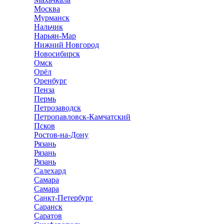
Москва
Мурманск
Нальчик
Нарьян-Мар
Нижний Новгород
Новосибирск
Омск
Орёл
Оренбург
Пенза
Пермь
Петрозаводск
Петропавловск-Камчатский
Псков
Ростов-на-Дону
Рязань
Рязань
Рязань
Салехард
Самара
Самара
Санкт-Петербург
Саранск
Саратов