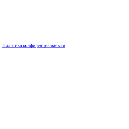
компаний
© 2018–2025 – Более 22 000 Компаний в РФ
Компании в городах России
Реклама на сайте
Перепечатка материалов разрешена только с указанием
первоисточника
Политика конфиденциальности