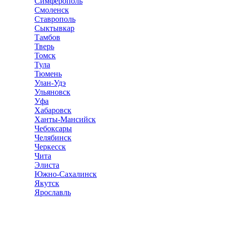
Симферополь
Смоленск
Ставрополь
Сыктывкар
Тамбов
Тверь
Томск
Тула
Тюмень
Улан-Удэ
Ульяновск
Уфа
Хабаровск
Ханты-Мансийск
Чебоксары
Челябинск
Черкесск
Чита
Элиста
Южно-Сахалинск
Якутск
Ярославль
Ремонт квартир
Справочник